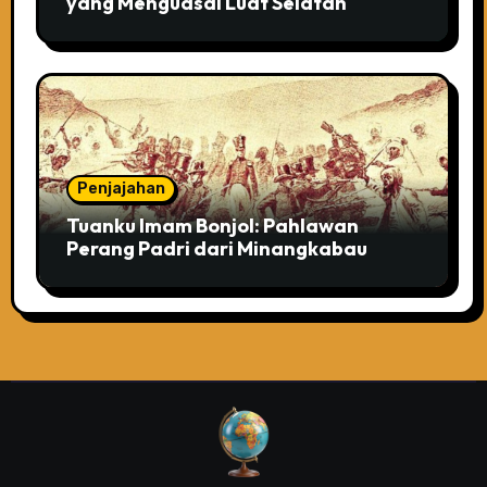
yang Menguasai Luat Selatan
Penjajahan
Tuanku Imam Bonjol: Pahlawan
Perang Padri dari Minangkabau