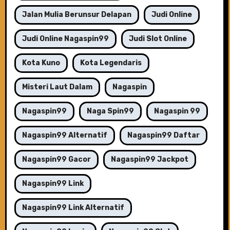
Jalan Mulia Berunsur Delapan
Judi Online
Judi Online Nagaspin99
Judi Slot Online
Kota Kuno
Kota Legendaris
Misteri Laut Dalam
Nagaspin
Nagaspin99
Naga Spin99
Nagaspin 99
Nagaspin99 Alternatif
Nagaspin99 Daftar
Nagaspin99 Gacor
Nagaspin99 Jackpot
Nagaspin99 Link
Nagaspin99 Link Alternatif