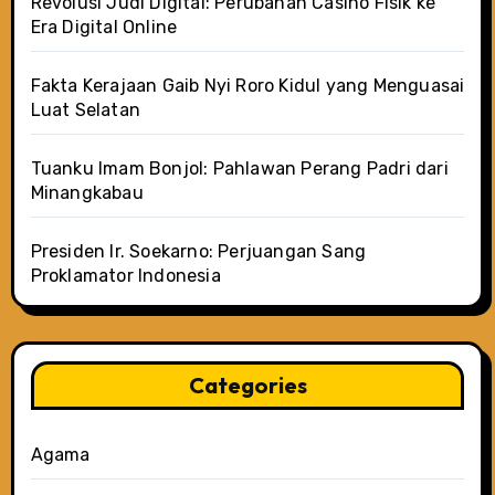
Revolusi Judi Digital: Perubahan Casino Fisik ke
Era Digital Online
Fakta Kerajaan Gaib Nyi Roro Kidul yang Menguasai
Luat Selatan
Tuanku Imam Bonjol: Pahlawan Perang Padri dari
Minangkabau
Presiden Ir. Soekarno: Perjuangan Sang
Proklamator Indonesia
Categories
Agama