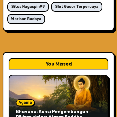
Situs Nagaspin99
Slot Gacor Terpercaya
Warisan Budaya
You Missed
Agama
Bhavana: Kunci Pengembangan
Pikiran dalam Ajaran Buddha