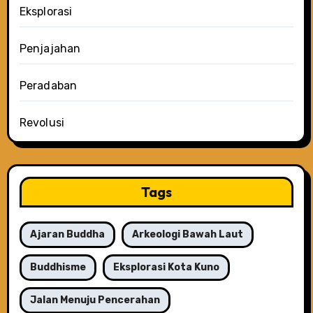
Eksplorasi
Penjajahan
Peradaban
Revolusi
Tags
Ajaran Buddha
Arkeologi Bawah Laut
Buddhisme
Eksplorasi Kota Kuno
Jalan Menuju Pencerahan