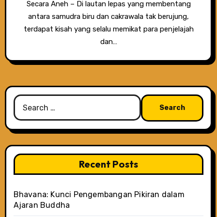
Secara Aneh – Di lautan lepas yang membentang
antara samudra biru dan cakrawala tak berujung,
terdapat kisah yang selalu memikat para penjelajah
dan…
Search
for:
Recent Posts
Bhavana: Kunci Pengembangan Pikiran dalam
Ajaran Buddha