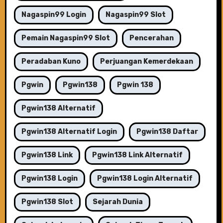
Nagaspin99 Login
Nagaspin99 Slot
Pemain Nagaspin99 Slot
Pencerahan
Peradaban Kuno
Perjuangan Kemerdekaan
Pgwin
Pgwin138
Pgwin 138
Pgwin138 Alternatif
Pgwin138 Alternatif Login
Pgwin138 Daftar
Pgwin138 Link
Pgwin138 Link Alternatif
Pgwin138 Login
Pgwin138 Login Alternatif
Pgwin138 Slot
Sejarah Dunia