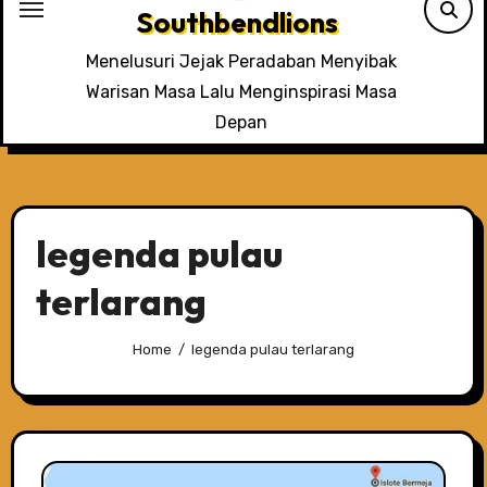
Southbendlions
Menelusuri Jejak Peradaban Menyibak
Warisan Masa Lalu Menginspirasi Masa
Depan
legenda pulau
terlarang
Home
legenda pulau terlarang