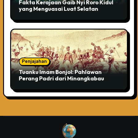
Fakta Kerajaan Gaib Nyi Roro Kidul
yang Menguasai Luat Selatan
Penjajahan
Tuanku Imam Bonjol: Pahlawan
Perang Padri dari Minangkabau