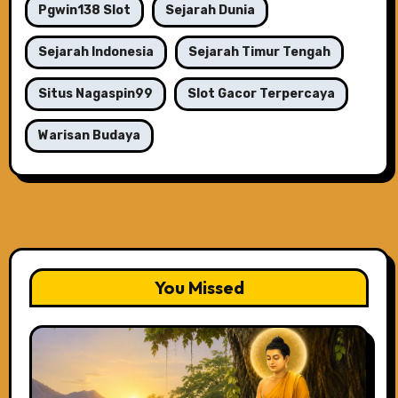
Pgwin138 Slot
Sejarah Dunia
Sejarah Indonesia
Sejarah Timur Tengah
Situs Nagaspin99
Slot Gacor Terpercaya
Warisan Budaya
You Missed