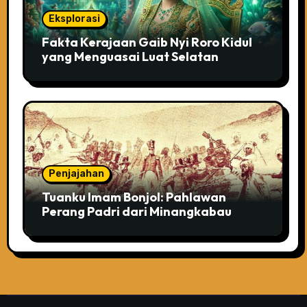
Eksplorasi
Fakta Kerajaan Gaib Nyi Roro Kidul
yang Menguasai Luat Selatan
Penjajahan
Tuanku Imam Bonjol: Pahlawan
Perang Padri dari Minangkabau