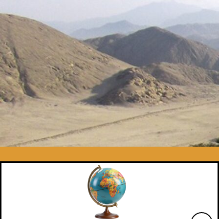
Skip
to
content