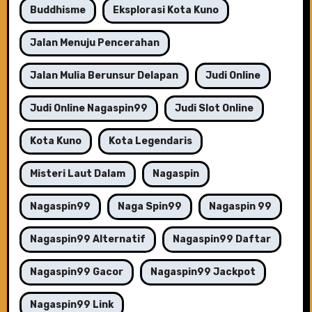
Buddhisme
Eksplorasi Kota Kuno
Jalan Menuju Pencerahan
Jalan Mulia Berunsur Delapan
Judi Online
Judi Online Nagaspin99
Judi Slot Online
Kota Kuno
Kota Legendaris
Misteri Laut Dalam
Nagaspin
Nagaspin99
Naga Spin99
Nagaspin 99
Nagaspin99 Alternatif
Nagaspin99 Daftar
Nagaspin99 Gacor
Nagaspin99 Jackpot
Nagaspin99 Link