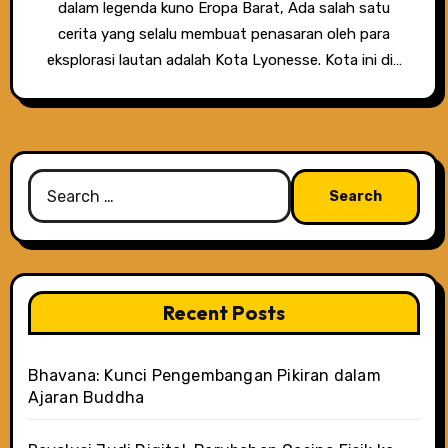
dalam legenda kuno Eropa Barat, Ada salah satu
cerita yang selalu membuat penasaran oleh para
eksplorasi lautan adalah Kota Lyonesse. Kota ini di…
Search
for:
Recent Posts
Bhavana: Kunci Pengembangan Pikiran dalam
Ajaran Buddha