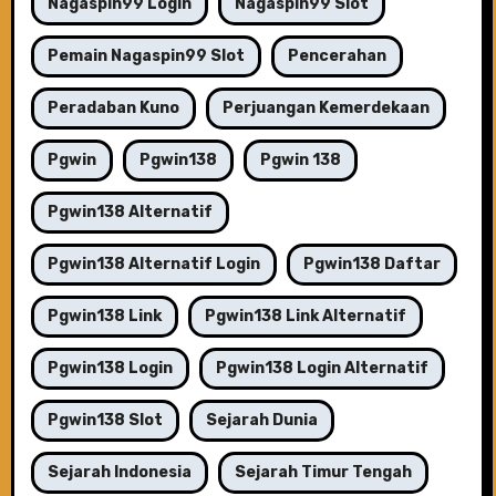
Nagaspin99 Login
Nagaspin99 Slot
Pemain Nagaspin99 Slot
Pencerahan
Peradaban Kuno
Perjuangan Kemerdekaan
Pgwin
Pgwin138
Pgwin 138
Pgwin138 Alternatif
Pgwin138 Alternatif Login
Pgwin138 Daftar
Pgwin138 Link
Pgwin138 Link Alternatif
Pgwin138 Login
Pgwin138 Login Alternatif
Pgwin138 Slot
Sejarah Dunia
Sejarah Indonesia
Sejarah Timur Tengah