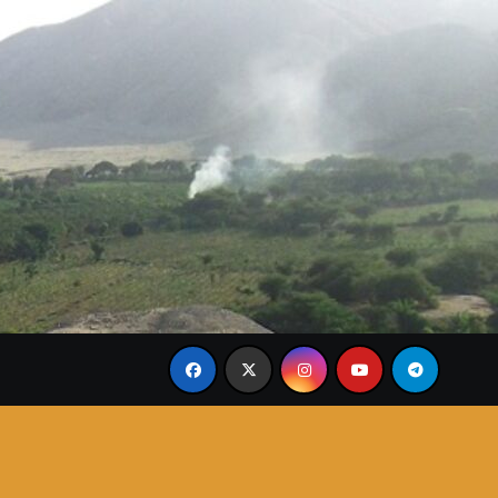
dari Minangkabau
Presiden Ir. Soekarno: Perjuangan 