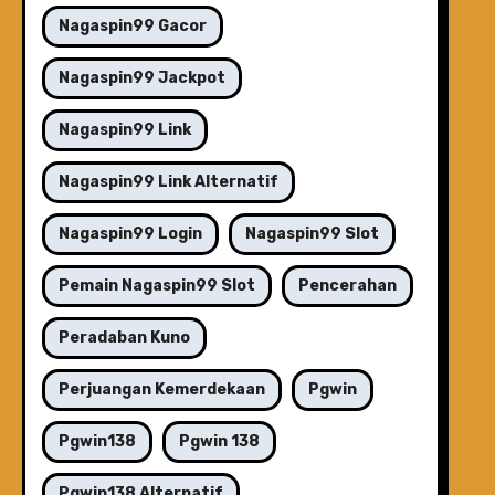
Nagaspin99 Gacor
Nagaspin99 Jackpot
Nagaspin99 Link
Nagaspin99 Link Alternatif
Nagaspin99 Login
Nagaspin99 Slot
Pemain Nagaspin99 Slot
Pencerahan
Peradaban Kuno
Perjuangan Kemerdekaan
Pgwin
Pgwin138
Pgwin 138
Pgwin138 Alternatif