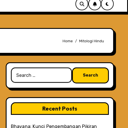
Home
Mitologi Hindu
Search
for:
Recent Posts
Bhavana: Kunci Pengembangan Pikiran