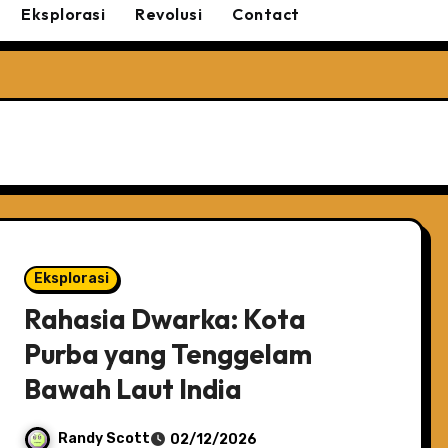
Eksplorasi
Revolusi
Contact
Eksplorasi
Rahasia Dwarka: Kota
Purba yang Tenggelam
Bawah Laut India
Randy Scott
02/12/2026