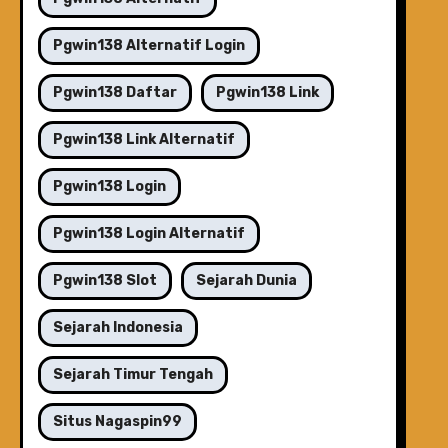
Pgwin138 Alternatif Login
Pgwin138 Daftar
Pgwin138 Link
Pgwin138 Link Alternatif
Pgwin138 Login
Pgwin138 Login Alternatif
Pgwin138 Slot
Sejarah Dunia
Sejarah Indonesia
Sejarah Timur Tengah
Situs Nagaspin99