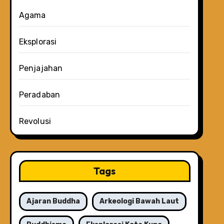
Agama
Eksplorasi
Penjajahan
Peradaban
Revolusi
Tags
Ajaran Buddha
Arkeologi Bawah Laut