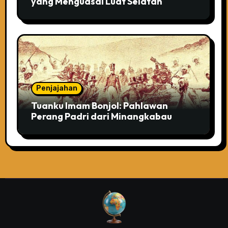
yang Menguasai Luat Selatan
Penjajahan
Tuanku Imam Bonjol: Pahlawan
Perang Padri dari Minangkabau