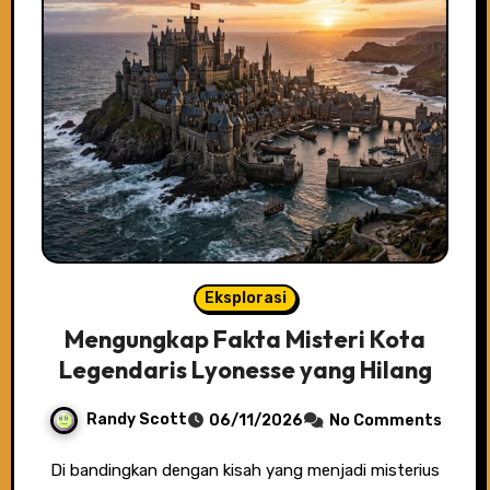
Eksplorasi
Mengungkap Fakta Misteri Kota
Legendaris Lyonesse yang Hilang
Randy Scott
06/11/2026
No Comments
Di bandingkan dengan kisah yang menjadi misterius