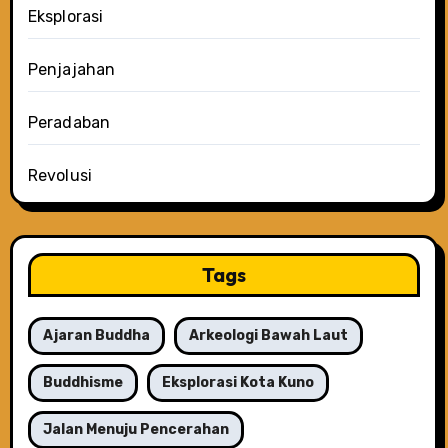
Eksplorasi
Penjajahan
Peradaban
Revolusi
Tags
Ajaran Buddha
Arkeologi Bawah Laut
Buddhisme
Eksplorasi Kota Kuno
Jalan Menuju Pencerahan