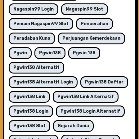
Nagaspin99 Login
Nagaspin99 Slot
Pemain Nagaspin99 Slot
Pencerahan
Peradaban Kuno
Perjuangan Kemerdekaan
Pgwin
Pgwin138
Pgwin 138
Pgwin138 Alternatif
Pgwin138 Alternatif Login
Pgwin138 Daftar
Pgwin138 Link
Pgwin138 Link Alternatif
Pgwin138 Login
Pgwin138 Login Alternatif
Pgwin138 Slot
Sejarah Dunia