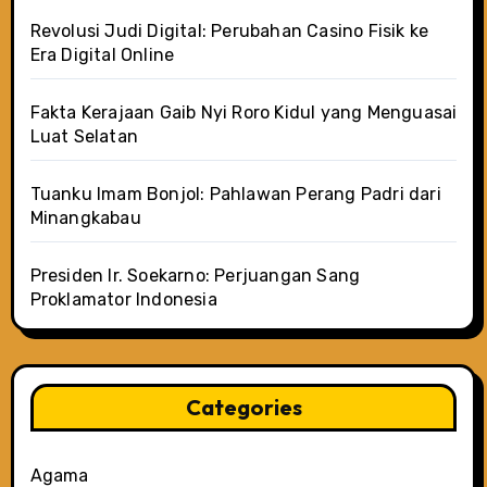
Revolusi Judi Digital: Perubahan Casino Fisik ke
Era Digital Online
Fakta Kerajaan Gaib Nyi Roro Kidul yang Menguasai
Luat Selatan
Tuanku Imam Bonjol: Pahlawan Perang Padri dari
Minangkabau
Presiden Ir. Soekarno: Perjuangan Sang
Proklamator Indonesia
Categories
Agama