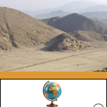
Skip
to
content