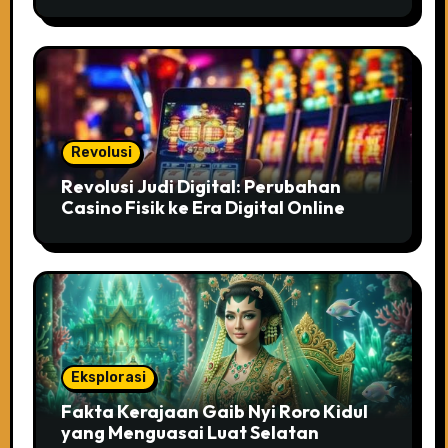
Revolusi
Revolusi Judi Digital: Perubahan
Casino Fisik ke Era Digital Online
Eksplorasi
Fakta Kerajaan Gaib Nyi Roro Kidul
yang Menguasai Luat Selatan