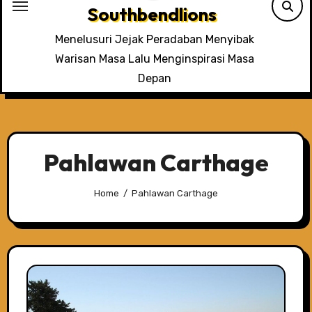
Southbendlions
Menelusuri Jejak Peradaban Menyibak
Warisan Masa Lalu Menginspirasi Masa
Depan
Pahlawan Carthage
Home
Pahlawan Carthage