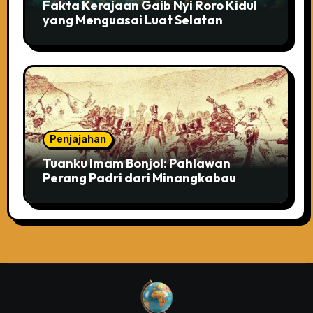
Fakta Kerajaan Gaib Nyi Roro Kidul
yang Menguasai Luat Selatan
Penjajahan
Tuanku Imam Bonjol: Pahlawan
Perang Padri dari Minangkabau