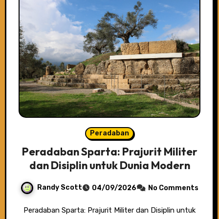
Peradaban
Peradaban Sparta: Prajurit Militer
dan Disiplin untuk Dunia Modern
Randy Scott
04/09/2026
No Comments
Peradaban Sparta: Prajurit Militer dan Disiplin untuk