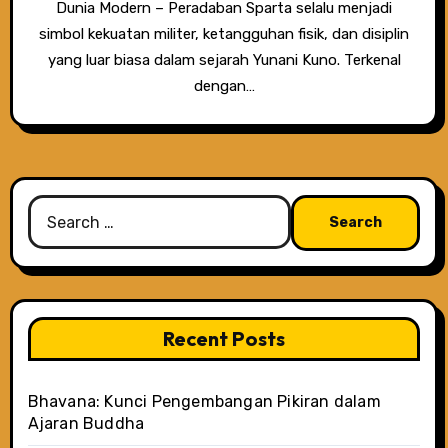
Dunia Modern – Peradaban Sparta selalu menjadi
simbol kekuatan militer, ketangguhan fisik, dan disiplin
yang luar biasa dalam sejarah Yunani Kuno. Terkenal
dengan…
Search
for:
Recent Posts
Bhavana: Kunci Pengembangan Pikiran dalam
Ajaran Buddha