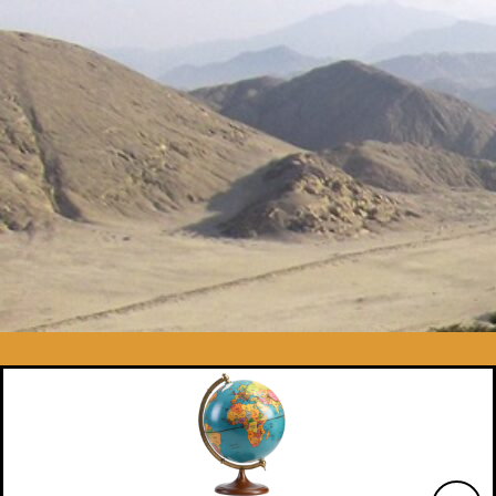
Skip
to
content