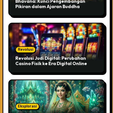
Bhavana: Kunci Pengembangan
Pikiran dalam Ajaran Buddha
Revolusi
Revolusi Judi Digital: Perubahan
Casino Fisik ke Era Digital Online
Eksplorasi