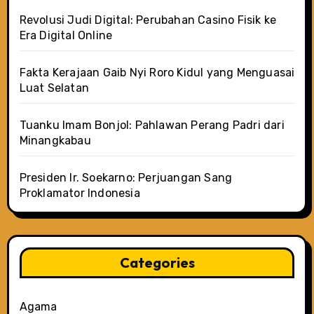
Revolusi Judi Digital: Perubahan Casino Fisik ke
Era Digital Online
Fakta Kerajaan Gaib Nyi Roro Kidul yang Menguasai
Luat Selatan
Tuanku Imam Bonjol: Pahlawan Perang Padri dari
Minangkabau
Presiden Ir. Soekarno: Perjuangan Sang
Proklamator Indonesia
Categories
Agama