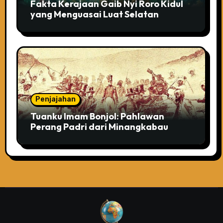
Fakta Kerajaan Gaib Nyi Roro Kidul
yang Menguasai Luat Selatan
Penjajahan
Tuanku Imam Bonjol: Pahlawan
Perang Padri dari Minangkabau