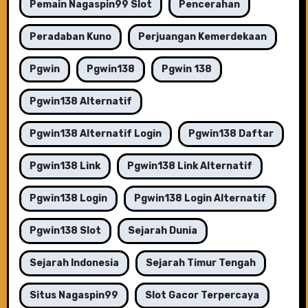
Pemain Nagaspin99 Slot
Pencerahan
Peradaban Kuno
Perjuangan Kemerdekaan
Pgwin
Pgwin138
Pgwin 138
Pgwin138 Alternatif
Pgwin138 Alternatif Login
Pgwin138 Daftar
Pgwin138 Link
Pgwin138 Link Alternatif
Pgwin138 Login
Pgwin138 Login Alternatif
Pgwin138 Slot
Sejarah Dunia
Sejarah Indonesia
Sejarah Timur Tengah
Situs Nagaspin99
Slot Gacor Terpercaya