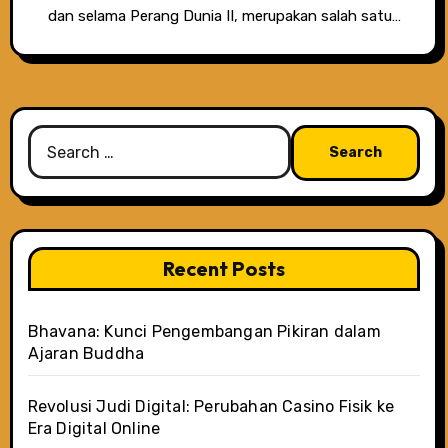
dan selama Perang Dunia II, merupakan salah satu…
Search
for:
Recent Posts
Bhavana: Kunci Pengembangan Pikiran dalam
Ajaran Buddha
Revolusi Judi Digital: Perubahan Casino Fisik ke
Era Digital Online