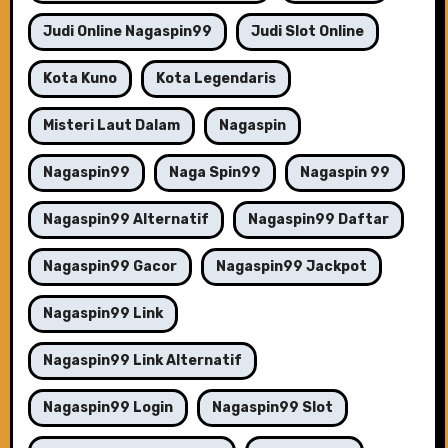
Judi Online Nagaspin99
Judi Slot Online
Kota Kuno
Kota Legendaris
Misteri Laut Dalam
Nagaspin
Nagaspin99
Naga Spin99
Nagaspin 99
Nagaspin99 Alternatif
Nagaspin99 Daftar
Nagaspin99 Gacor
Nagaspin99 Jackpot
Nagaspin99 Link
Nagaspin99 Link Alternatif
Nagaspin99 Login
Nagaspin99 Slot