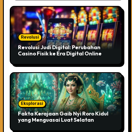
Revolusi
Revolusi Judi Digital: Perubahan
Casino Fisik ke Era Digital Online
Eksplorasi
Fakta Kerajaan Gaib Nyi Roro Kidul
yang Menguasai Luat Selatan