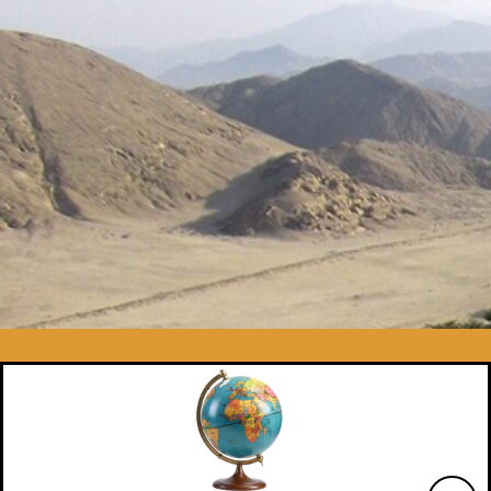
Skip
to
content