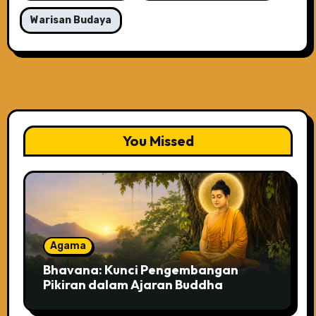
Warisan Budaya
You Missed
Agama
Bhavana: Kunci Pengembangan
Pikiran dalam Ajaran Buddha