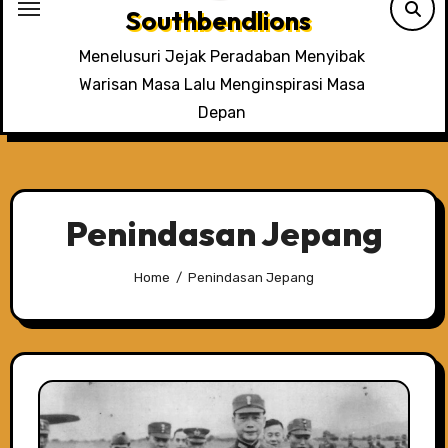
Southbendlions
Menelusuri Jejak Peradaban Menyibak
Warisan Masa Lalu Menginspirasi Masa
Depan
Penindasan Jepang
Home
Penindasan Jepang