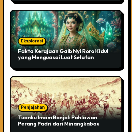
Eksplorasi
Fakta Kerajaan Gaib Nyi Roro Kidul
yang Menguasai Luat Selatan
Penjajahan
Tuanku Imam Bonjol: Pahlawan
Perang Padri dari Minangkabau