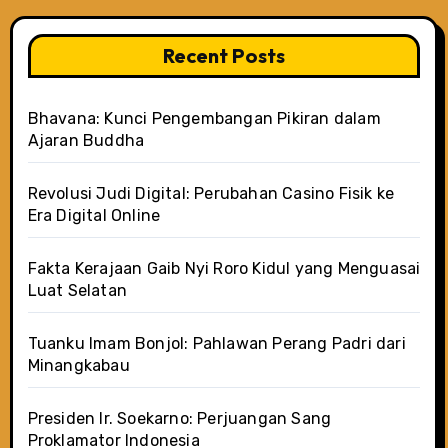
Recent Posts
Bhavana: Kunci Pengembangan Pikiran dalam
Ajaran Buddha
Revolusi Judi Digital: Perubahan Casino Fisik ke
Era Digital Online
Fakta Kerajaan Gaib Nyi Roro Kidul yang Menguasai
Luat Selatan
Tuanku Imam Bonjol: Pahlawan Perang Padri dari
Minangkabau
Presiden Ir. Soekarno: Perjuangan Sang
Proklamator Indonesia