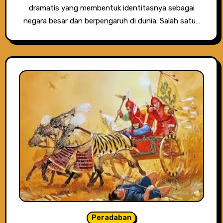
dramatis yang membentuk identitasnya sebagai
negara besar dan berpengaruh di dunia. Salah satu…
Peradaban