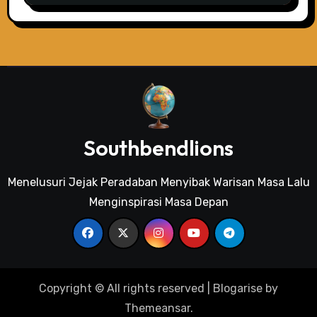
Southbendlions
Menelusuri Jejak Peradaban Menyibak Warisan Masa Lalu
Menginspirasi Masa Depan
Copyright © All rights reserved
|
Blogarise
by
Themeansar
.