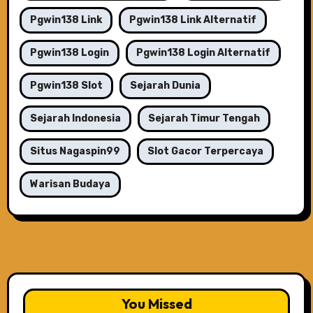
Pgwin138 Link
Pgwin138 Link Alternatif
Pgwin138 Login
Pgwin138 Login Alternatif
Pgwin138 Slot
Sejarah Dunia
Sejarah Indonesia
Sejarah Timur Tengah
Situs Nagaspin99
Slot Gacor Terpercaya
Warisan Budaya
You Missed