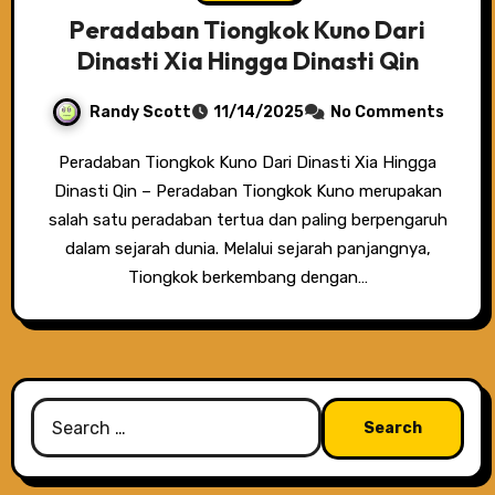
Peradaban Tiongkok Kuno Dari
Dinasti Xia Hingga Dinasti Qin
Randy Scott
11/14/2025
No Comments
Peradaban Tiongkok Kuno Dari Dinasti Xia Hingga
Dinasti Qin – Peradaban Tiongkok Kuno merupakan
salah satu peradaban tertua dan paling berpengaruh
dalam sejarah dunia. Melalui sejarah panjangnya,
Tiongkok berkembang dengan…
Search
for: