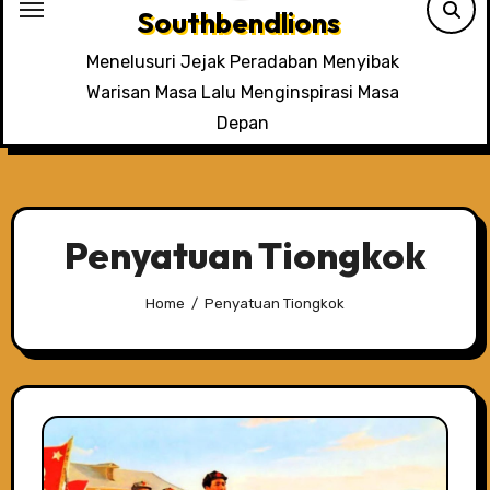
Southbendlions
Menelusuri Jejak Peradaban Menyibak
Warisan Masa Lalu Menginspirasi Masa
Depan
Penyatuan Tiongkok
Home
Penyatuan Tiongkok