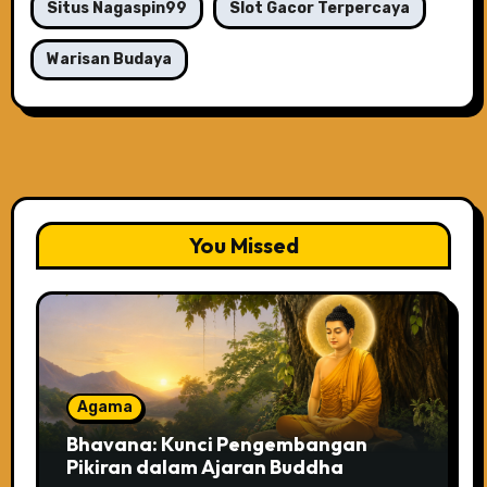
Situs Nagaspin99
Slot Gacor Terpercaya
Warisan Budaya
You Missed
Agama
Bhavana: Kunci Pengembangan
Pikiran dalam Ajaran Buddha