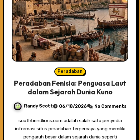
Peradaban
Peradaban Fenisia: Penguasa Laut
dalam Sejarah Dunia Kuno
Randy Scott
06/18/2026
No Comments
southbendlions.com adalah salah satu penyedia
informasi situs peradaban terpercaya yang memiliki
pengaruh besar dalam sejarah dunia seperti