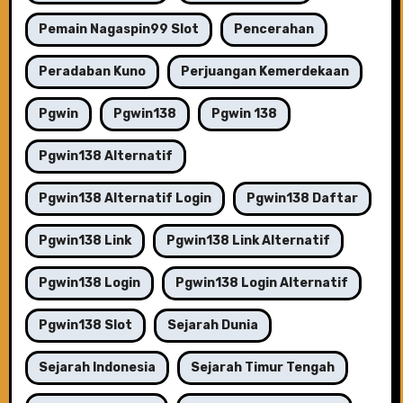
Pemain Nagaspin99 Slot
Pencerahan
Peradaban Kuno
Perjuangan Kemerdekaan
Pgwin
Pgwin138
Pgwin 138
Pgwin138 Alternatif
Pgwin138 Alternatif Login
Pgwin138 Daftar
Pgwin138 Link
Pgwin138 Link Alternatif
Pgwin138 Login
Pgwin138 Login Alternatif
Pgwin138 Slot
Sejarah Dunia
Sejarah Indonesia
Sejarah Timur Tengah