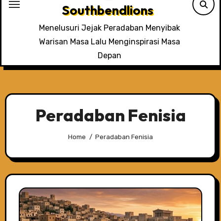
Southbendlions
Menelusuri Jejak Peradaban Menyibak
Warisan Masa Lalu Menginspirasi Masa
Depan
Peradaban Fenisia
Home
Peradaban Fenisia