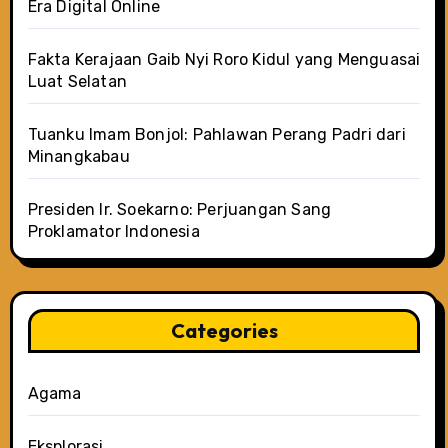
Era Digital Online
Fakta Kerajaan Gaib Nyi Roro Kidul yang Menguasai
Luat Selatan
Tuanku Imam Bonjol: Pahlawan Perang Padri dari
Minangkabau
Presiden Ir. Soekarno: Perjuangan Sang
Proklamator Indonesia
Categories
Agama
Eksplorasi