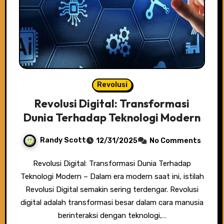
Revolusi
Revolusi Digital: Transformasi
Dunia Terhadap Teknologi Modern
Randy Scott
12/31/2025
No Comments
Revolusi Digital: Transformasi Dunia Terhadap
Teknologi Modern – Dalam era modern saat ini, istilah
Revolusi Digital semakin sering terdengar. Revolusi
digital adalah transformasi besar dalam cara manusia
berinteraksi dengan teknologi,…