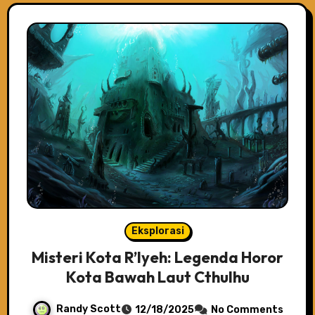
Eksplorasi
Misteri Kota R’lyeh: Legenda Horor
Kota Bawah Laut Cthulhu
Randy Scott
12/18/2025
No Comments