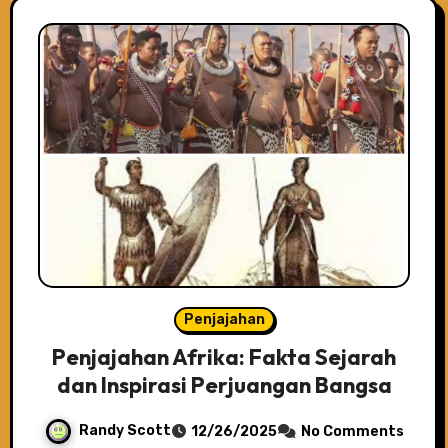
Penjajahan
Penjajahan Afrika: Fakta Sejarah
dan Inspirasi Perjuangan Bangsa
Randy Scott
12/26/2025
No Comments