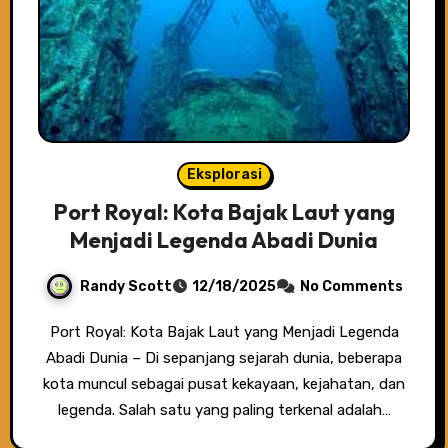
Eksplorasi
Port Royal: Kota Bajak Laut yang
Menjadi Legenda Abadi Dunia
Randy Scott
12/18/2025
No Comments
Port Royal: Kota Bajak Laut yang Menjadi Legenda
Abadi Dunia – Di sepanjang sejarah dunia, beberapa
kota muncul sebagai pusat kekayaan, kejahatan, dan
legenda. Salah satu yang paling terkenal adalah…