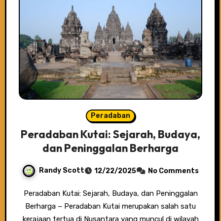
Peradaban
Peradaban Kutai: Sejarah, Budaya,
dan Peninggalan Berharga
Randy Scott
12/22/2025
No Comments
Peradaban Kutai: Sejarah, Budaya, dan Peninggalan
Berharga – Peradaban Kutai merupakan salah satu
kerajaan tertua di Nusantara yang muncul di wilayah