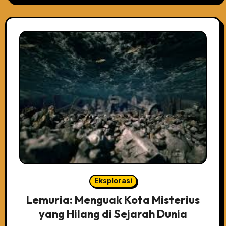
Eksplorasi
Lemuria: Menguak Kota Misterius
yang Hilang di Sejarah Dunia