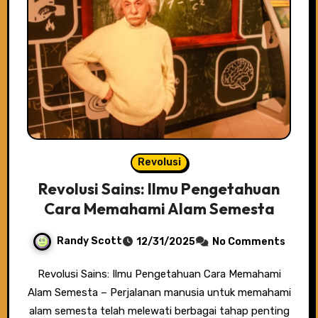
Revolusi
Revolusi Sains: Ilmu Pengetahuan
Cara Memahami Alam Semesta
Randy Scott
12/31/2025
No Comments
Revolusi Sains: Ilmu Pengetahuan Cara Memahami
Alam Semesta – Perjalanan manusia untuk memahami
alam semesta telah melewati berbagai tahap penting