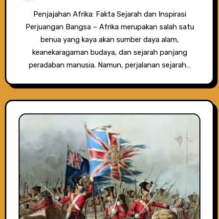
Penjajahan Afrika: Fakta Sejarah dan Inspirasi
Perjuangan Bangsa – Afrika merupakan salah satu
benua yang kaya akan sumber daya alam,
keanekaragaman budaya, dan sejarah panjang
peradaban manusia. Namun, perjalanan sejarah…