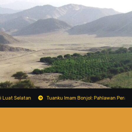
tan
Tuanku Imam Bonjol: Pahlawan Perang Padri dari