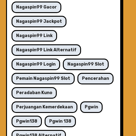
Nagaspin99 Gacor
Nagaspin99 Jackpot
Nagaspin99 Link
Nagaspin99 Link Alternatif
Nagaspin99 Login
Nagaspin99 Slot
Pemain Nagaspin99 Slot
Pencerahan
Peradaban Kuno
Perjuangan Kemerdekaan
Pgwin
Pgwin138
Pgwin 138
Pgwin138 Alternatif