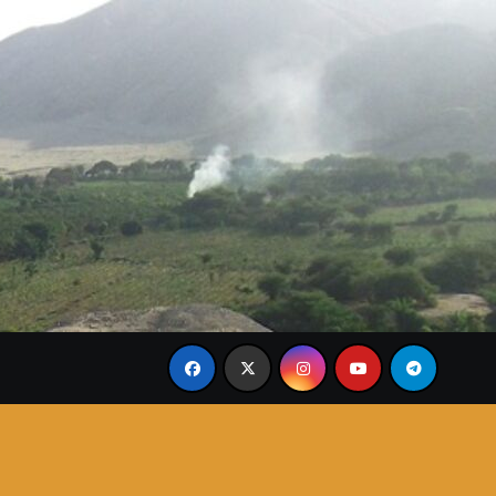
 Minangkabau
Presiden Ir. Soekarno: Perjuangan Sang