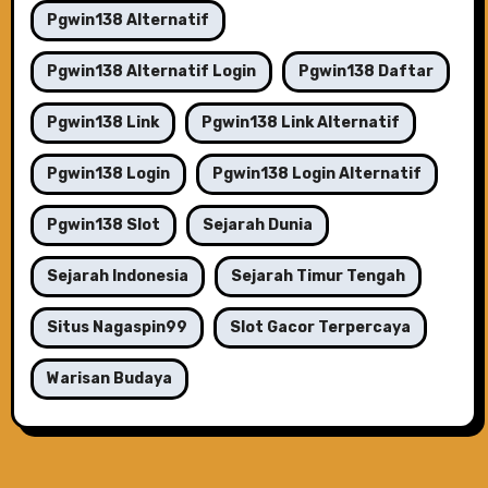
Pgwin138 Alternatif
Pgwin138 Alternatif Login
Pgwin138 Daftar
Pgwin138 Link
Pgwin138 Link Alternatif
Pgwin138 Login
Pgwin138 Login Alternatif
Pgwin138 Slot
Sejarah Dunia
Sejarah Indonesia
Sejarah Timur Tengah
Situs Nagaspin99
Slot Gacor Terpercaya
Warisan Budaya