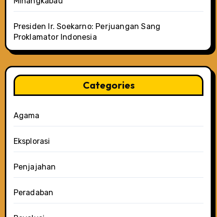
Minangkabau
Presiden Ir. Soekarno: Perjuangan Sang
Proklamator Indonesia
Categories
Agama
Eksplorasi
Penjajahan
Peradaban