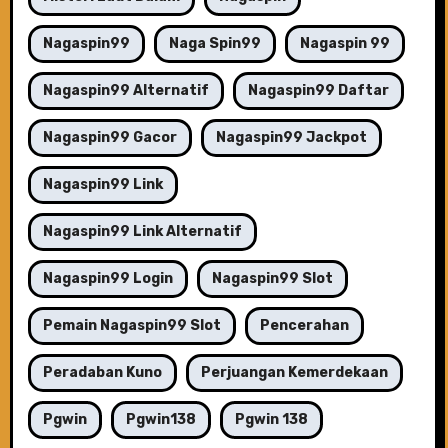
Nagaspin99
Naga Spin99
Nagaspin 99
Nagaspin99 Alternatif
Nagaspin99 Daftar
Nagaspin99 Gacor
Nagaspin99 Jackpot
Nagaspin99 Link
Nagaspin99 Link Alternatif
Nagaspin99 Login
Nagaspin99 Slot
Pemain Nagaspin99 Slot
Pencerahan
Peradaban Kuno
Perjuangan Kemerdekaan
Pgwin
Pgwin138
Pgwin 138