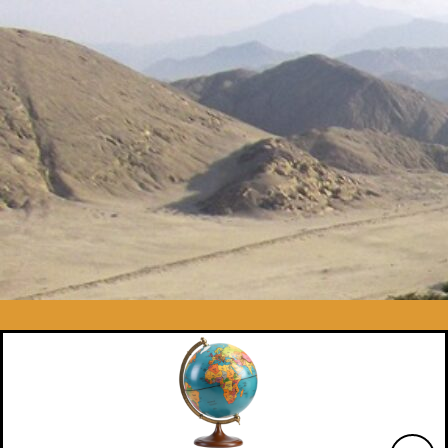
Skip
to
content