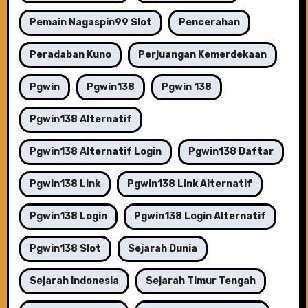
Pemain Nagaspin99 Slot
Pencerahan
Peradaban Kuno
Perjuangan Kemerdekaan
Pgwin
Pgwin138
Pgwin 138
Pgwin138 Alternatif
Pgwin138 Alternatif Login
Pgwin138 Daftar
Pgwin138 Link
Pgwin138 Link Alternatif
Pgwin138 Login
Pgwin138 Login Alternatif
Pgwin138 Slot
Sejarah Dunia
Sejarah Indonesia
Sejarah Timur Tengah