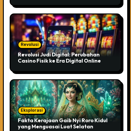
Revolusi
Revolusi Judi Digital: Perubahan
Casino Fisik ke Era Digital Online
Eksplorasi
Fakta Kerajaan Gaib Nyi Roro Kidul
yang Menguasai Luat Selatan