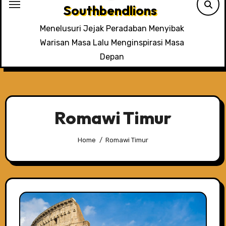
Southbendlions
Menelusuri Jejak Peradaban Menyibak
Warisan Masa Lalu Menginspirasi Masa
Depan
Romawi Timur
Home
Romawi Timur