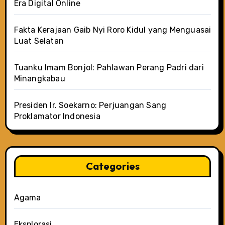
Era Digital Online
Fakta Kerajaan Gaib Nyi Roro Kidul yang Menguasai
Luat Selatan
Tuanku Imam Bonjol: Pahlawan Perang Padri dari
Minangkabau
Presiden Ir. Soekarno: Perjuangan Sang
Proklamator Indonesia
Categories
Agama
Eksplorasi