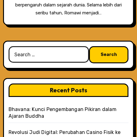
berpengaruh dalam sejarah dunia. Selama lebih dari
seribu tahun, Romawi menjadi…
Search
for:
Recent Posts
Bhavana: Kunci Pengembangan Pikiran dalam
Ajaran Buddha
Revolusi Judi Digital: Perubahan Casino Fisik ke