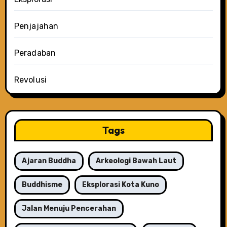
Penjajahan
Peradaban
Revolusi
Tags
Ajaran Buddha
Arkeologi Bawah Laut
Buddhisme
Eksplorasi Kota Kuno
Jalan Menuju Pencerahan