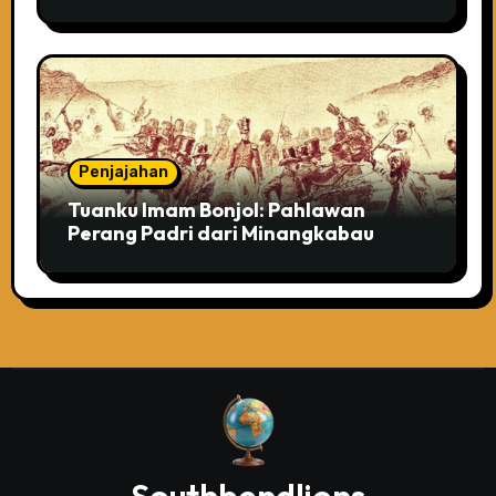
Penjajahan
Tuanku Imam Bonjol: Pahlawan
Perang Padri dari Minangkabau
Southbendlions