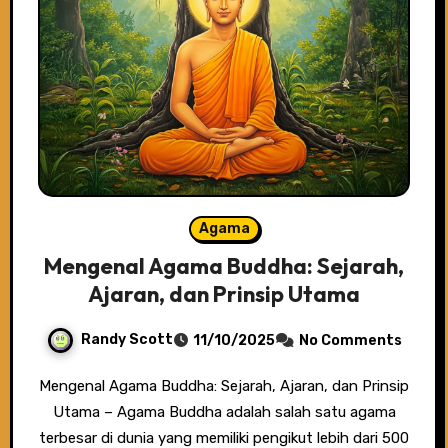
Agama
Mengenal Agama Buddha: Sejarah,
Ajaran, dan Prinsip Utama
Randy Scott
11/10/2025
No Comments
Mengenal Agama Buddha: Sejarah, Ajaran, dan Prinsip
Utama – Agama Buddha adalah salah satu agama
terbesar di dunia yang memiliki pengikut lebih dari 500