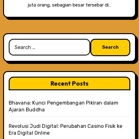
juta orang, sebagian besar tersebar di…
Search
for:
Recent Posts
Bhavana: Kunci Pengembangan Pikiran dalam
Ajaran Buddha
Revolusi Judi Digital: Perubahan Casino Fisik ke
Era Digital Online