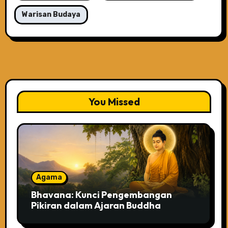
Warisan Budaya
You Missed
Agama
Bhavana: Kunci Pengembangan
Pikiran dalam Ajaran Buddha