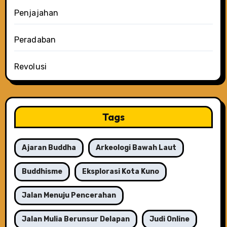
Penjajahan
Peradaban
Revolusi
Tags
Ajaran Buddha
Arkeologi Bawah Laut
Buddhisme
Eksplorasi Kota Kuno
Jalan Menuju Pencerahan
Jalan Mulia Berunsur Delapan
Judi Online