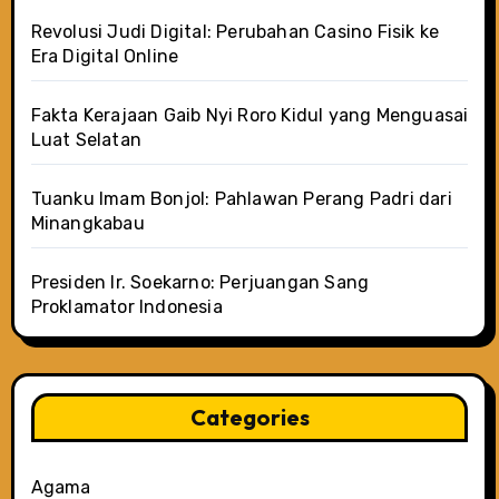
Revolusi Judi Digital: Perubahan Casino Fisik ke
Era Digital Online
Fakta Kerajaan Gaib Nyi Roro Kidul yang Menguasai
Luat Selatan
Tuanku Imam Bonjol: Pahlawan Perang Padri dari
Minangkabau
Presiden Ir. Soekarno: Perjuangan Sang
Proklamator Indonesia
Categories
Agama