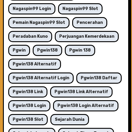
Nagaspin99 Login
Nagaspin99 Slot
Pemain Nagaspin99 Slot
Pencerahan
Peradaban Kuno
Perjuangan Kemerdekaan
Pgwin
Pgwin138
Pgwin 138
Pgwin138 Alternatif
Pgwin138 Alternatif Login
Pgwin138 Daftar
Pgwin138 Link
Pgwin138 Link Alternatif
Pgwin138 Login
Pgwin138 Login Alternatif
Pgwin138 Slot
Sejarah Dunia