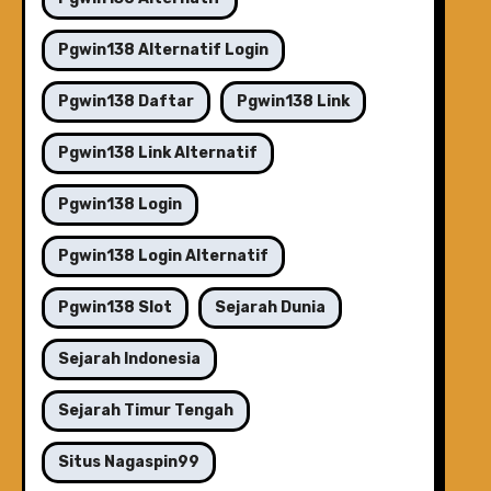
Pgwin138 Alternatif Login
Pgwin138 Daftar
Pgwin138 Link
Pgwin138 Link Alternatif
Pgwin138 Login
Pgwin138 Login Alternatif
Pgwin138 Slot
Sejarah Dunia
Sejarah Indonesia
Sejarah Timur Tengah
Situs Nagaspin99