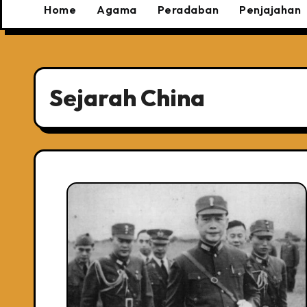
Home
Agama
Peradaban
Penjajahan
Sejarah China