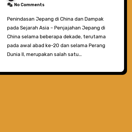
No Comments
Penindasan Jepang di China dan Dampak
pada Sejarah Asia – Penjajahan Jepang di
China selama beberapa dekade, terutama
pada awal abad ke-20 dan selama Perang
Dunia II, merupakan salah satu…