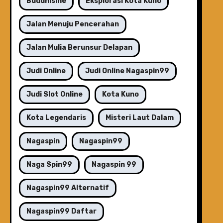
Buddhisme
Eksplorasi Kota Kuno
Jalan Menuju Pencerahan
Jalan Mulia Berunsur Delapan
Judi Online
Judi Online Nagaspin99
Judi Slot Online
Kota Kuno
Kota Legendaris
Misteri Laut Dalam
Nagaspin
Nagaspin99
Naga Spin99
Nagaspin 99
Nagaspin99 Alternatif
Nagaspin99 Daftar