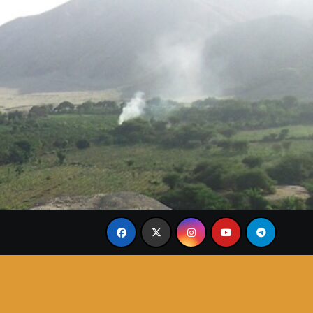
Minangkabau
Presiden Ir. Soekarno: Perjuangan Sang 