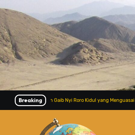
Skip
to
content
Breaking
ta Kerajaan Gaib Nyi Roro Kidul yang Menguasai Luat Selat