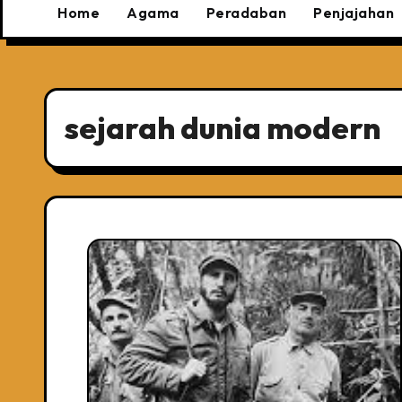
Home
Agama
Peradaban
Penjajahan
sejarah dunia modern