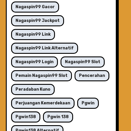
Nagaspin99 Gacor
Nagaspin99 Jackpot
Nagaspin99 Link
Nagaspin99 Link Alternatif
Nagaspin99 Login
Nagaspin99 Slot
Pemain Nagaspin99 Slot
Pencerahan
Peradaban Kuno
Perjuangan Kemerdekaan
Pgwin
Pgwin138
Pgwin 138
Pgwin138 Alternatif