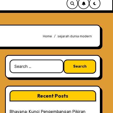
Home
sejarah dunia modern
Search
for:
Recent Posts
Bhavana: Kunci Pengembangan Pikiran