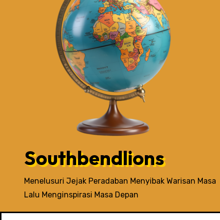
Southbendlions
Menelusuri Jejak Peradaban Menyibak Warisan Masa
Lalu Menginspirasi Masa Depan