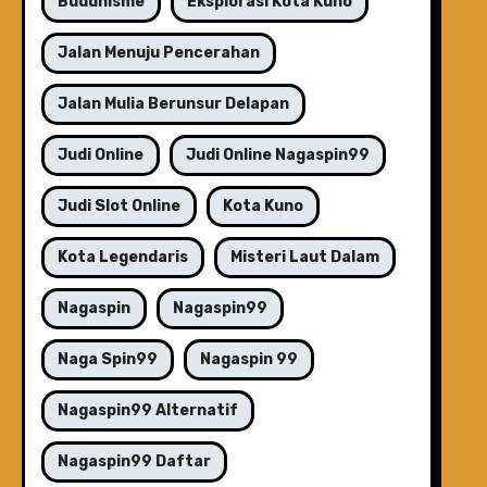
Buddhisme
Eksplorasi Kota Kuno
Jalan Menuju Pencerahan
Jalan Mulia Berunsur Delapan
Judi Online
Judi Online Nagaspin99
Judi Slot Online
Kota Kuno
Kota Legendaris
Misteri Laut Dalam
Nagaspin
Nagaspin99
Naga Spin99
Nagaspin 99
Nagaspin99 Alternatif
Nagaspin99 Daftar