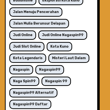
Buddhisme
Eksplorasi Kota Kuno
Jalan Menuju Pencerahan
Jalan Mulia Berunsur Delapan
Judi Online
Judi Online Nagaspin99
Judi Slot Online
Kota Kuno
Kota Legendaris
Misteri Laut Dalam
Nagaspin
Nagaspin99
Naga Spin99
Nagaspin 99
Nagaspin99 Alternatif
Nagaspin99 Daftar