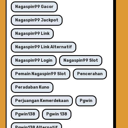
Nagaspin99 Gacor
Nagaspin99 Jackpot
Nagaspin99 Link
Nagaspin99 Link Alternatif
Nagaspin99 Login
Nagaspin99 Slot
Pemain Nagaspin99 Slot
Pencerahan
Peradaban Kuno
Perjuangan Kemerdekaan
Pgwin
Pgwin138
Pgwin 138
Pgwin138 Alternatif