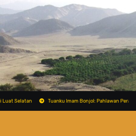
tan
Tuanku Imam Bonjol: Pahlawan Perang Padri dari