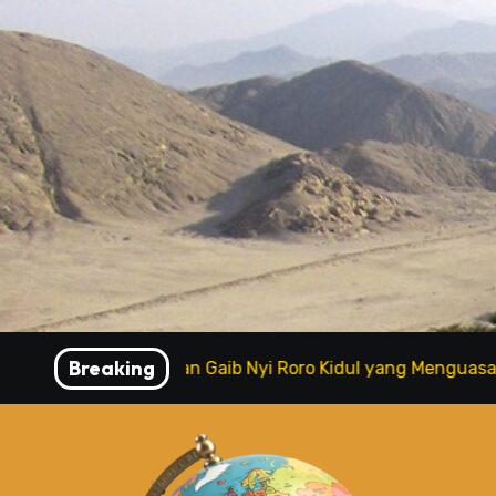
Skip
to
content
Breaking
kta Kerajaan Gaib Nyi Roro Kidul yang Menguasai Luat Sela