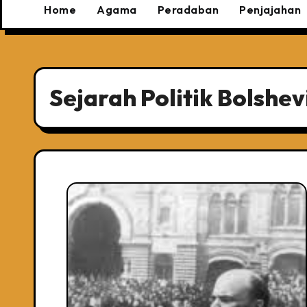
Home
Agama
Peradaban
Penjajahan
Sejarah Politik Bolshev