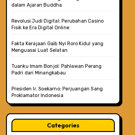
dalam Ajaran Buddha
Revolusi Judi Digital: Perubahan Casino
Fisik ke Era Digital Online
Fakta Kerajaan Gaib Nyi Roro Kidul yang
Menguasai Luat Selatan
Tuanku Imam Bonjol: Pahlawan Perang
Padri dari Minangkabau
Presiden Ir. Soekarno: Perjuangan Sang
Proklamator Indonesia
Categories