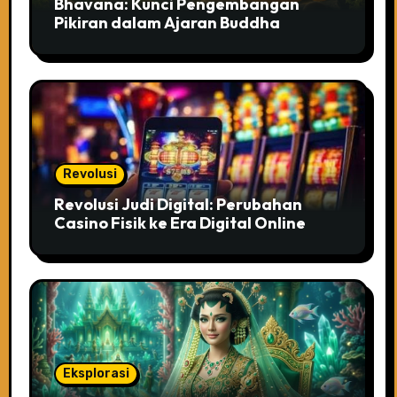
Bhavana: Kunci Pengembangan
Pikiran dalam Ajaran Buddha
Revolusi
Revolusi Judi Digital: Perubahan
Casino Fisik ke Era Digital Online
Eksplorasi