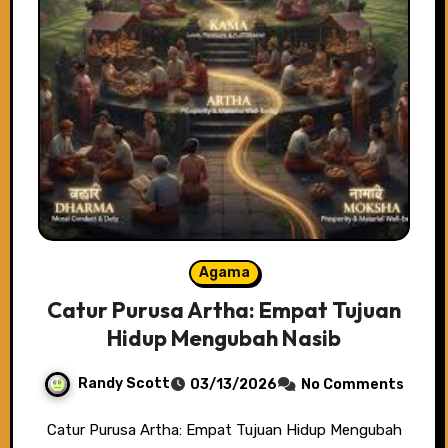
Agama
Catur Purusa Artha: Empat Tujuan
Hidup Mengubah Nasib
Randy Scott
03/13/2026
No Comments
Catur Purusa Artha: Empat Tujuan Hidup Mengubah