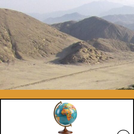
Skip
to
content