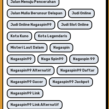
Jalan Menuju Pencerahan
Jalan Mulia Berunsur Delapan
Judi Online
Judi Online Nagaspin99
Judi Slot Online
Kota Kuno
Kota Legendaris
Misteri Laut Dalam
Nagaspin
Nagaspin99
Naga Spin99
Nagaspin 99
Nagaspin99 Alternatif
Nagaspin99 Daftar
Nagaspin99 Gacor
Nagaspin99 Jackpot
Nagaspin99 Link
Nagaspin99 Link Alternatif