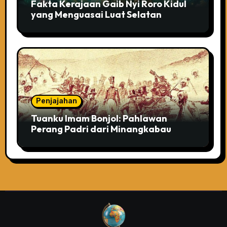
Fakta Kerajaan Gaib Nyi Roro Kidul
yang Menguasai Luat Selatan
Penjajahan
Tuanku Imam Bonjol: Pahlawan
Perang Padri dari Minangkabau