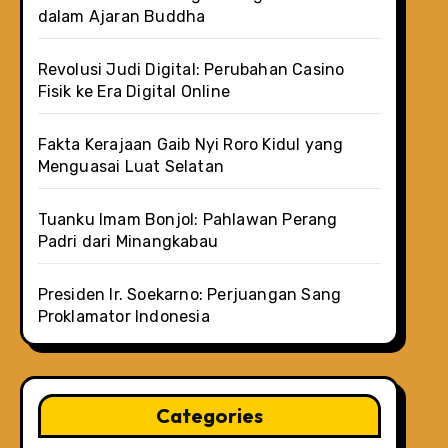
dalam Ajaran Buddha
Revolusi Judi Digital: Perubahan Casino
Fisik ke Era Digital Online
Fakta Kerajaan Gaib Nyi Roro Kidul yang
Menguasai Luat Selatan
Tuanku Imam Bonjol: Pahlawan Perang
Padri dari Minangkabau
Presiden Ir. Soekarno: Perjuangan Sang
Proklamator Indonesia
Categories