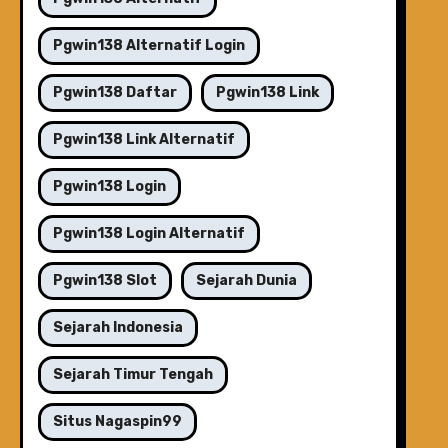
Pgwin138 Alternatif Login
Pgwin138 Daftar
Pgwin138 Link
Pgwin138 Link Alternatif
Pgwin138 Login
Pgwin138 Login Alternatif
Pgwin138 Slot
Sejarah Dunia
Sejarah Indonesia
Sejarah Timur Tengah
Situs Nagaspin99