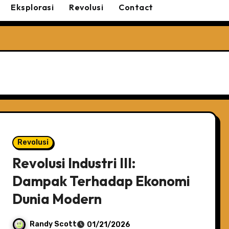
Eksplorasi
Revolusi
Contact
Revolusi
Revolusi Industri III:
Dampak Terhadap Ekonomi
Dunia Modern
Randy Scott
01/21/2026