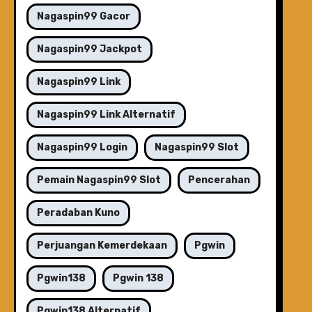
Nagaspin99 Gacor
Nagaspin99 Jackpot
Nagaspin99 Link
Nagaspin99 Link Alternatif
Nagaspin99 Login
Nagaspin99 Slot
Pemain Nagaspin99 Slot
Pencerahan
Peradaban Kuno
Perjuangan Kemerdekaan
Pgwin
Pgwin138
Pgwin 138
Pgwin138 Alternatif