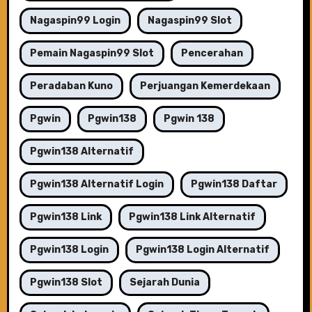
Nagaspin99 Login
Nagaspin99 Slot
Pemain Nagaspin99 Slot
Pencerahan
Peradaban Kuno
Perjuangan Kemerdekaan
Pgwin
Pgwin138
Pgwin 138
Pgwin138 Alternatif
Pgwin138 Alternatif Login
Pgwin138 Daftar
Pgwin138 Link
Pgwin138 Link Alternatif
Pgwin138 Login
Pgwin138 Login Alternatif
Pgwin138 Slot
Sejarah Dunia