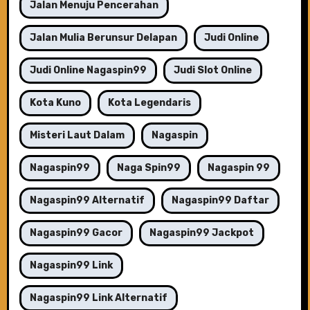
Jalan Menuju Pencerahan
Jalan Mulia Berunsur Delapan
Judi Online
Judi Online Nagaspin99
Judi Slot Online
Kota Kuno
Kota Legendaris
Misteri Laut Dalam
Nagaspin
Nagaspin99
Naga Spin99
Nagaspin 99
Nagaspin99 Alternatif
Nagaspin99 Daftar
Nagaspin99 Gacor
Nagaspin99 Jackpot
Nagaspin99 Link
Nagaspin99 Link Alternatif