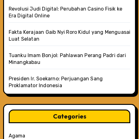
Revolusi Judi Digital: Perubahan Casino Fisik ke
Era Digital Online
Fakta Kerajaan Gaib Nyi Roro Kidul yang Menguasai
Luat Selatan
Tuanku Imam Bonjol: Pahlawan Perang Padri dari
Minangkabau
Presiden Ir. Soekarno: Perjuangan Sang
Proklamator Indonesia
Categories
Agama