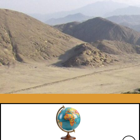
Skip
to
content