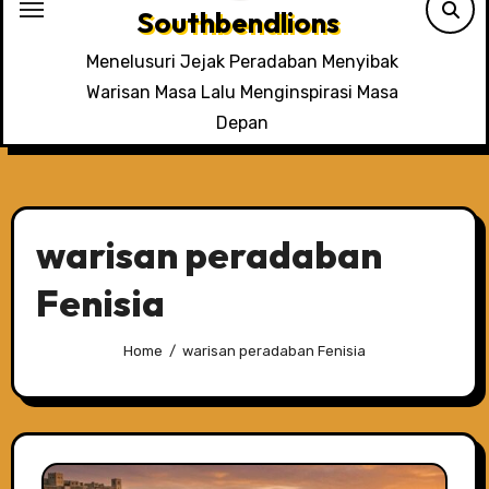
Southbendlions
Menelusuri Jejak Peradaban Menyibak
Warisan Masa Lalu Menginspirasi Masa
Depan
warisan peradaban
Fenisia
Home
warisan peradaban Fenisia