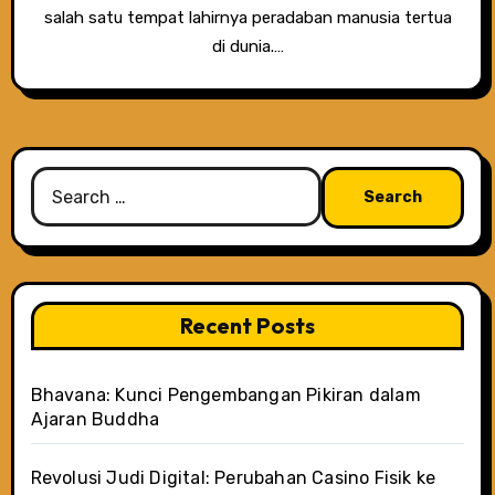
salah satu tempat lahirnya peradaban manusia tertua
di dunia.…
Search
for:
Recent Posts
Bhavana: Kunci Pengembangan Pikiran dalam
Ajaran Buddha
Revolusi Judi Digital: Perubahan Casino Fisik ke