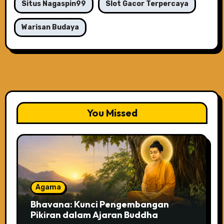
Situs Nagaspin99
Slot Gacor Terpercaya
Warisan Budaya
You Missed
Agama
Bhavana: Kunci Pengembangan
Pikiran dalam Ajaran Buddha