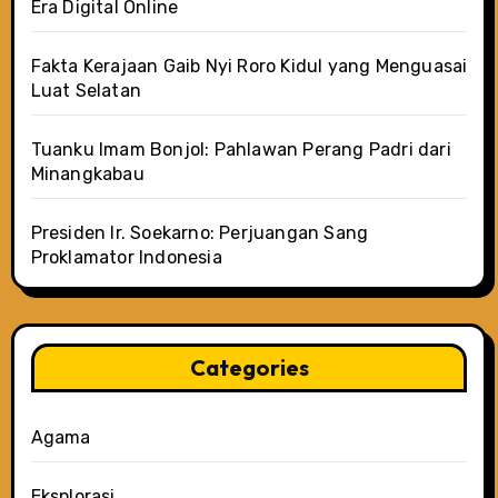
Era Digital Online
Fakta Kerajaan Gaib Nyi Roro Kidul yang Menguasai
Luat Selatan
Tuanku Imam Bonjol: Pahlawan Perang Padri dari
Minangkabau
Presiden Ir. Soekarno: Perjuangan Sang
Proklamator Indonesia
Categories
Agama
Eksplorasi