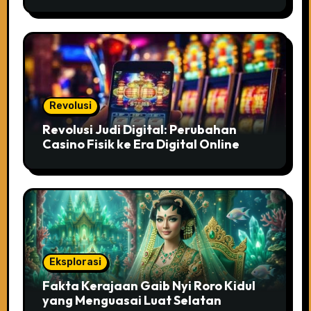
Revolusi
Revolusi Judi Digital: Perubahan
Casino Fisik ke Era Digital Online
Eksplorasi
Fakta Kerajaan Gaib Nyi Roro Kidul
yang Menguasai Luat Selatan