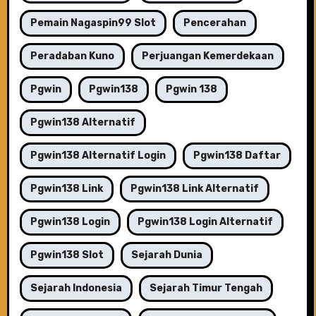
Pemain Nagaspin99 Slot
Pencerahan
Peradaban Kuno
Perjuangan Kemerdekaan
Pgwin
Pgwin138
Pgwin 138
Pgwin138 Alternatif
Pgwin138 Alternatif Login
Pgwin138 Daftar
Pgwin138 Link
Pgwin138 Link Alternatif
Pgwin138 Login
Pgwin138 Login Alternatif
Pgwin138 Slot
Sejarah Dunia
Sejarah Indonesia
Sejarah Timur Tengah