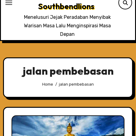
Southbendlions
Menelusuri Jejak Peradaban Menyibak
Warisan Masa Lalu Menginspirasi Masa
Depan
jalan pembebasan
Home
jalan pembebasan