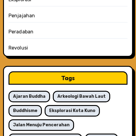
Penjajahan
Peradaban
Revolusi
Tags
Ajaran Buddha
Arkeologi Bawah Laut
Buddhisme
Eksplorasi Kota Kuno
Jalan Menuju Pencerahan