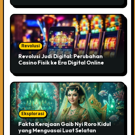
Revolusi
Revolusi Judi Digital: Perubahan
Casino Fisik ke Era Digital Online
Eksplorasi
Fakta Kerajaan Gaib Nyi Roro Kidul
yang Menguasai Luat Selatan