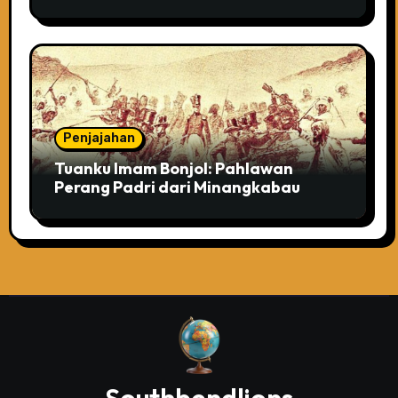
Penjajahan
Tuanku Imam Bonjol: Pahlawan
Perang Padri dari Minangkabau
Southbendlions