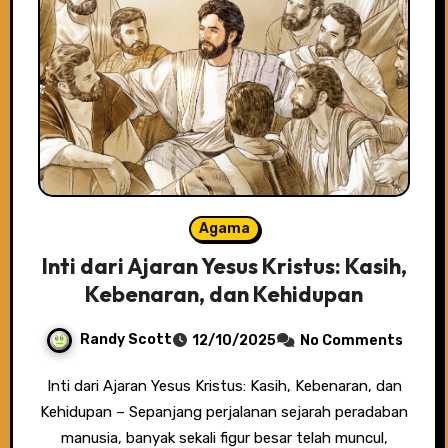
Agama
Inti dari Ajaran Yesus Kristus: Kasih,
Kebenaran, dan Kehidupan
Randy Scott
12/10/2025
No Comments
Inti dari Ajaran Yesus Kristus: Kasih, Kebenaran, dan
Kehidupan – Sepanjang perjalanan sejarah peradaban
manusia, banyak sekali figur besar telah muncul,