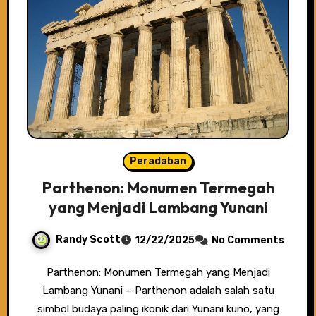
Peradaban
Parthenon: Monumen Termegah
yang Menjadi Lambang Yunani
Randy Scott
12/22/2025
No Comments
Parthenon: Monumen Termegah yang Menjadi
Lambang Yunani – Parthenon adalah salah satu
simbol budaya paling ikonik dari Yunani kuno, yang