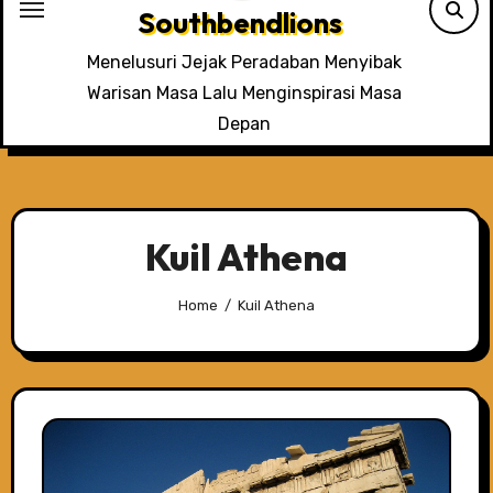
Southbendlions
Menelusuri Jejak Peradaban Menyibak
Warisan Masa Lalu Menginspirasi Masa
Depan
Kuil Athena
Home
Kuil Athena