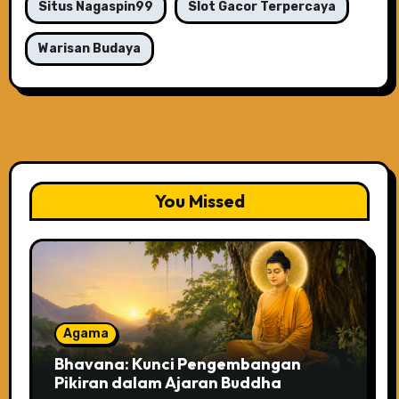
Situs Nagaspin99
Slot Gacor Terpercaya
Warisan Budaya
You Missed
Agama
Bhavana: Kunci Pengembangan
Pikiran dalam Ajaran Buddha