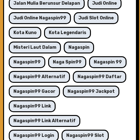
Jalan Mulia Berunsur Delapan
Judi Online
Judi Online Nagaspin99
Judi Slot Online
Kota Kuno
Kota Legendaris
Misteri Laut Dalam
Nagaspin
Nagaspin99
Naga Spin99
Nagaspin 99
Nagaspin99 Alternatif
Nagaspin99 Daftar
Nagaspin99 Gacor
Nagaspin99 Jackpot
Nagaspin99 Link
Nagaspin99 Link Alternatif
Nagaspin99 Login
Nagaspin99 Slot