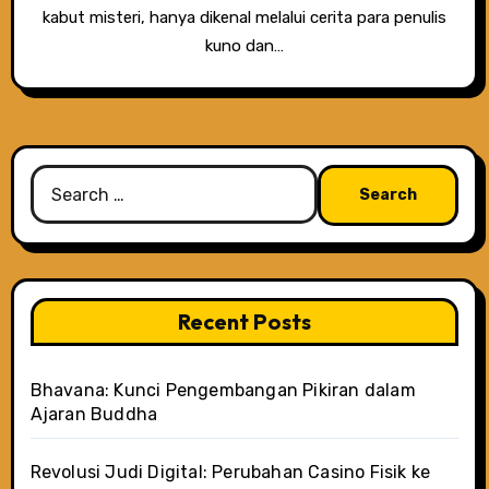
kabut misteri, hanya dikenal melalui cerita para penulis
kuno dan…
Search
for:
Recent Posts
Bhavana: Kunci Pengembangan Pikiran dalam
Ajaran Buddha
Revolusi Judi Digital: Perubahan Casino Fisik ke