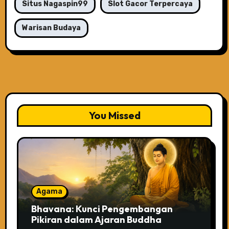
Situs Nagaspin99
Slot Gacor Terpercaya
Warisan Budaya
You Missed
Agama
Bhavana: Kunci Pengembangan
Pikiran dalam Ajaran Buddha