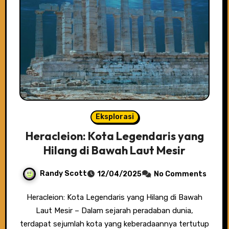
Eksplorasi
Heracleion: Kota Legendaris yang
Hilang di Bawah Laut Mesir
Randy Scott
12/04/2025
No Comments
Heracleion: Kota Legendaris yang Hilang di Bawah
Laut Mesir – Dalam sejarah peradaban dunia,
terdapat sejumlah kota yang keberadaannya tertutup