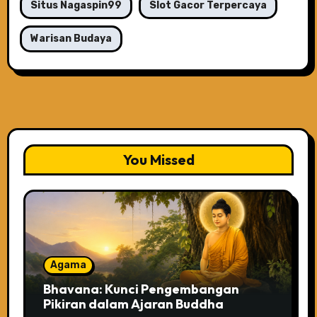
Situs Nagaspin99
Slot Gacor Terpercaya
Warisan Budaya
You Missed
Agama
Bhavana: Kunci Pengembangan
Pikiran dalam Ajaran Buddha