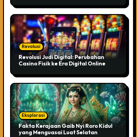
Revolusi
Revolusi Judi Digital: Perubahan
Casino Fisik ke Era Digital Online
Eksplorasi
Fakta Kerajaan Gaib Nyi Roro Kidul
yang Menguasai Luat Selatan