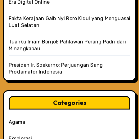
Era Digital Online
Fakta Kerajaan Gaib Nyi Roro Kidul yang Menguasai
Luat Selatan
Tuanku Imam Bonjol: Pahlawan Perang Padri dari
Minangkabau
Presiden Ir. Soekarno: Perjuangan Sang
Proklamator Indonesia
Categories
Agama
Eksplorasi