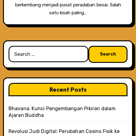
berkembang menjadi pusat peradaban besar. Salah
satu kisah paling…
Search
for:
Recent Posts
Bhavana: Kunci Pengembangan Pikiran dalam
Ajaran Buddha
Revolusi Judi Digital: Perubahan Casino Fisik ke