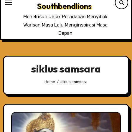
Southbendlions
Menelusuri Jejak Peradaban Menyibak
Warisan Masa Lalu Menginspirasi Masa
Depan
siklus samsara
Home
siklus samsara