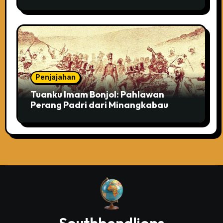
Penjajahan
Tuanku Imam Bonjol: Pahlawan
Perang Padri dari Minangkabau
Southbendlions