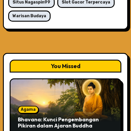
Situs Nagaspin99
Slot Gacor Terpercaya
Warisan Budaya
You Missed
Agama
Bhavana: Kunci Pengembangan
Pikiran dalam Ajaran Buddha