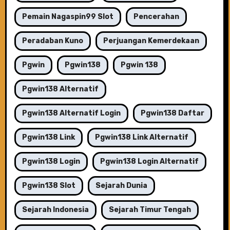
Pemain Nagaspin99 Slot
Pencerahan
Peradaban Kuno
Perjuangan Kemerdekaan
Pgwin
Pgwin138
Pgwin 138
Pgwin138 Alternatif
Pgwin138 Alternatif Login
Pgwin138 Daftar
Pgwin138 Link
Pgwin138 Link Alternatif
Pgwin138 Login
Pgwin138 Login Alternatif
Pgwin138 Slot
Sejarah Dunia
Sejarah Indonesia
Sejarah Timur Tengah