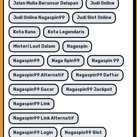
Jalan Mulia Berunsur Delapan
Judi Online
Judi Online Nagaspin99
Judi Slot Online
Kota Kuno
Kota Legendaris
Misteri Laut Dalam
Nagaspin
Nagaspin99
Naga Spin99
Nagaspin 99
Nagaspin99 Alternatif
Nagaspin99 Daftar
Nagaspin99 Gacor
Nagaspin99 Jackpot
Nagaspin99 Link
Nagaspin99 Link Alternatif
Nagaspin99 Login
Nagaspin99 Slot