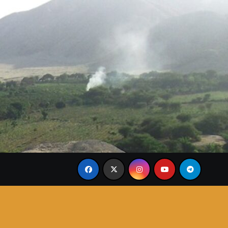
Minangkabau
Presiden Ir. Soekarno: Perjuangan Sang 