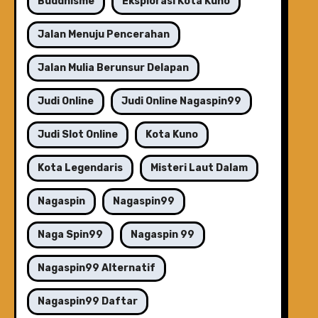
Buddhisme
Eksplorasi Kota Kuno
Jalan Menuju Pencerahan
Jalan Mulia Berunsur Delapan
Judi Online
Judi Online Nagaspin99
Judi Slot Online
Kota Kuno
Kota Legendaris
Misteri Laut Dalam
Nagaspin
Nagaspin99
Naga Spin99
Nagaspin 99
Nagaspin99 Alternatif
Nagaspin99 Daftar