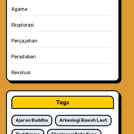
Agama
Eksplorasi
Penjajahan
Peradaban
Revolusi
Tags
Ajaran Buddha
Arkeologi Bawah Laut