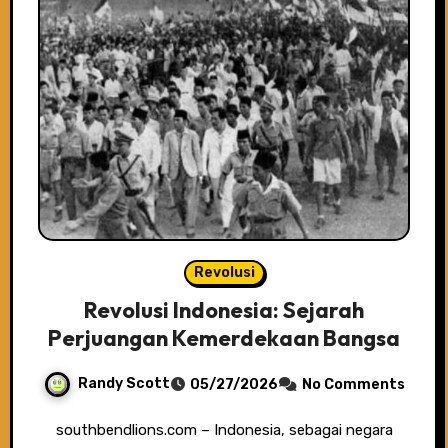
Revolusi
Revolusi Indonesia: Sejarah
Perjuangan Kemerdekaan Bangsa
Randy Scott
05/27/2026
No Comments
southbendlions.com – Indonesia, sebagai negara