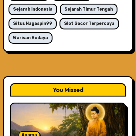
Sejarah Indonesia
Sejarah Timur Tengah
Situs Nagaspin99
Slot Gacor Terpercaya
Warisan Budaya
You Missed
Agama