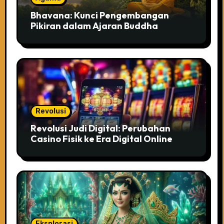
Bhavana: Kunci Pengembangan
Pikiran dalam Ajaran Buddha
Revolusi
Revolusi Judi Digital: Perubahan
Casino Fisik ke Era Digital Online
Eksplorasi