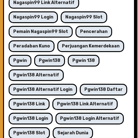
Nagaspin99 Link Alternatif
Nagaspin99 Login
Nagaspin99 Slot
Pemain Nagaspin99 Slot
Pencerahan
Peradaban Kuno
Perjuangan Kemerdekaan
Pgwin
Pgwin138
Pgwin 138
Pgwin138 Alternatif
Pgwin138 Alternatif Login
Pgwin138 Daftar
Pgwin138 Link
Pgwin138 Link Alternatif
Pgwin138 Login
Pgwin138 Login Alternatif
Pgwin138 Slot
Sejarah Dunia