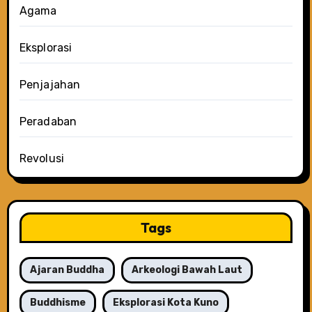
Agama
Eksplorasi
Penjajahan
Peradaban
Revolusi
Tags
Ajaran Buddha
Arkeologi Bawah Laut
Buddhisme
Eksplorasi Kota Kuno