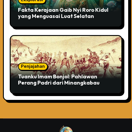
Fakta Kerajaan Gaib Nyi Roro Kidul
yang Menguasai Luat Selatan
Penjajahan
Tuanku Imam Bonjol: Pahlawan
Perang Padri dari Minangkabau