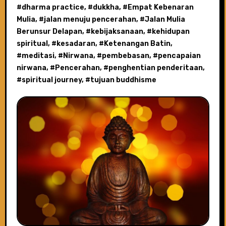
#
dharma practice
, #
dukkha
, #
Empat Kebenaran
Mulia
, #
jalan menuju pencerahan
, #
Jalan Mulia
Berunsur Delapan
, #
kebijaksanaan
, #
kehidupan
spiritual
, #
kesadaran
, #
Ketenangan Batin
,
#
meditasi
, #
Nirwana
, #
pembebasan
, #
pencapaian
nirwana
, #
Pencerahan
, #
penghentian penderitaan
,
#
spiritual journey
, #
tujuan buddhisme