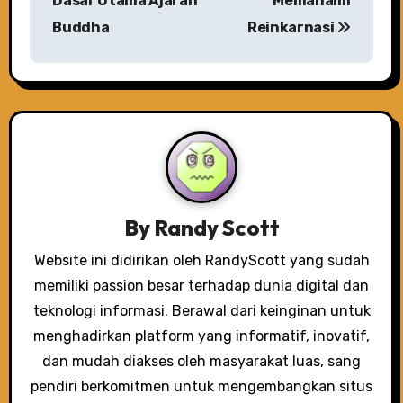
s
Dasar Utama Ajaran
Memahami
Buddha
Reinkarnasi
t
n
a
v
i
g
By
Randy Scott
a
Website ini didirikan oleh RandyScott yang sudah
memiliki passion besar terhadap dunia digital dan
t
teknologi informasi. Berawal dari keinginan untuk
i
menghadirkan platform yang informatif, inovatif,
o
dan mudah diakses oleh masyarakat luas, sang
pendiri berkomitmen untuk mengembangkan situs