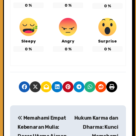
0
%
0
%
0
%
Sleepy
Angry
Surprise
0
%
0
%
0
%
P
Memahami Empat
Hukum Karma dan
o
Kebenaran Mulia:
Dharma: Kunci