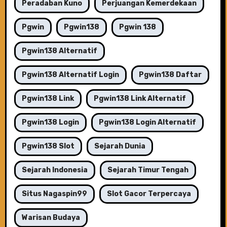
Peradaban Kuno
Perjuangan Kemerdekaan
Pgwin
Pgwin138
Pgwin 138
Pgwin138 Alternatif
Pgwin138 Alternatif Login
Pgwin138 Daftar
Pgwin138 Link
Pgwin138 Link Alternatif
Pgwin138 Login
Pgwin138 Login Alternatif
Pgwin138 Slot
Sejarah Dunia
Sejarah Indonesia
Sejarah Timur Tengah
Situs Nagaspin99
Slot Gacor Terpercaya
Warisan Budaya