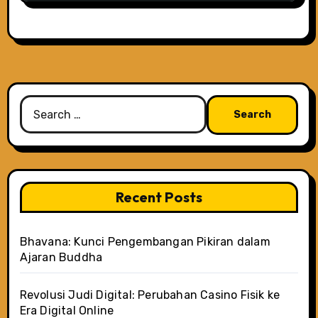
Search
for:
Recent Posts
Bhavana: Kunci Pengembangan Pikiran dalam
Ajaran Buddha
Revolusi Judi Digital: Perubahan Casino Fisik ke
Era Digital Online