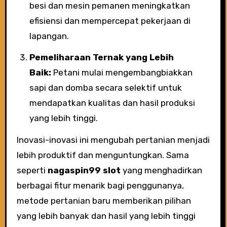
besi dan mesin pemanen meningkatkan
efisiensi dan mempercepat pekerjaan di
lapangan.
Pemeliharaan Ternak yang Lebih
Baik:
Petani mulai mengembangbiakkan
sapi dan domba secara selektif untuk
mendapatkan kualitas dan hasil produksi
yang lebih tinggi.
Inovasi-inovasi ini mengubah pertanian menjadi
lebih produktif dan menguntungkan. Sama
seperti
nagaspin99 slot
yang menghadirkan
berbagai fitur menarik bagi penggunanya,
metode pertanian baru memberikan pilihan
yang lebih banyak dan hasil yang lebih tinggi