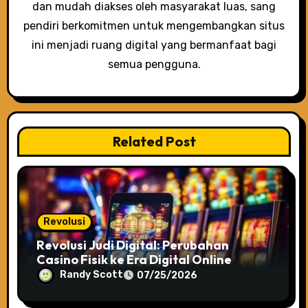
o
dan mudah diakses oleh masyarakat luas, sang
pendiri berkomitmen untuk mengembangkan situs
n
ini menjadi ruang digital yang bermanfaat bagi
semua pengguna.
Related Post
Revolusi
Revolusi Judi Digital: Perubahan
Casino Fisik ke Era Digital Online
Randy Scott
07/25/2026