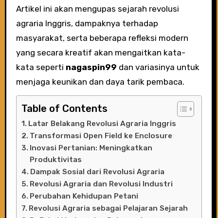
Artikel ini akan mengupas sejarah revolusi
agraria Inggris, dampaknya terhadap
masyarakat, serta beberapa refleksi modern
yang secara kreatif akan mengaitkan kata-
kata seperti
nagaspin99
dan variasinya untuk
menjaga keunikan dan daya tarik pembaca.
Table of Contents
Latar Belakang Revolusi Agraria Inggris
Transformasi Open Field ke Enclosure
Inovasi Pertanian: Meningkatkan
Produktivitas
Dampak Sosial dari Revolusi Agraria
Revolusi Agraria dan Revolusi Industri
Perubahan Kehidupan Petani
Revolusi Agraria sebagai Pelajaran Sejarah