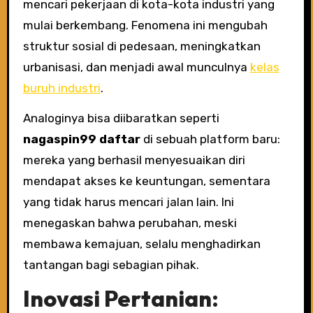
mencari pekerjaan di kota-kota industri yang
mulai berkembang. Fenomena ini mengubah
struktur sosial di pedesaan, meningkatkan
urbanisasi, dan menjadi awal munculnya
kelas
buruh industri
.
Analoginya bisa diibaratkan seperti
nagaspin99 daftar
di sebuah platform baru:
mereka yang berhasil menyesuaikan diri
mendapat akses ke keuntungan, sementara
yang tidak harus mencari jalan lain. Ini
menegaskan bahwa perubahan, meski
membawa kemajuan, selalu menghadirkan
tantangan bagi sebagian pihak.
Inovasi Pertanian: